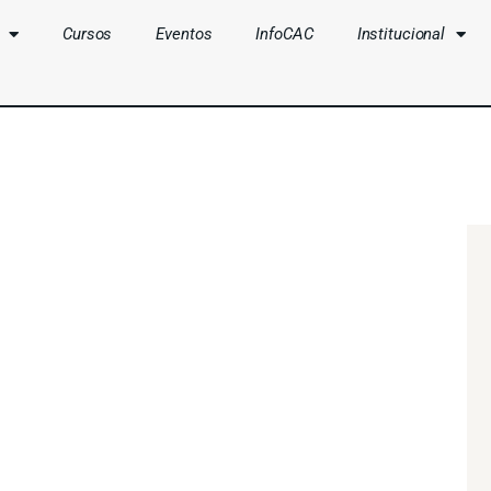
Cursos
Eventos
InfoCAC
Institucional
CLUBES
CURSOS
EVENTOS
INFOCAC
INSTITUCIONAL
ENTRAR