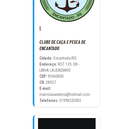
CLUBE DE CAÇA E PESCA DE
ENCANTADO
Cidade:
Encantado/RS
Endereço:
RST 129, SN -
LINHA LAJEADINHO
CEP:
95960000
CR:
28927
E-mail:
macrolavanderia@hotmail.com
Telefones:
51998325083