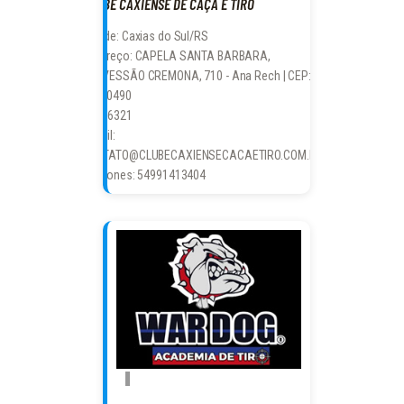
CLUBE CAXIENSE DE CAÇA E TIRO
Cidade: Caxias do Sul/RS
Endereço: CAPELA SANTA BARBARA,
TRAVESSÃO CREMONA, 710 - Ana Rech | CEP:
95060490
CR: 26321
E-mail:
CONTATO@CLUBECAXIENSECACAETIRO.COM.BR
Telefones: 54991413404