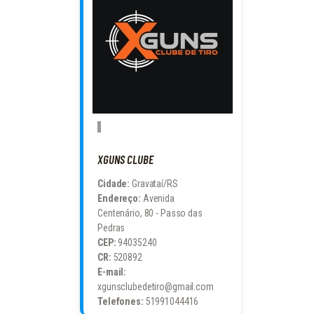
XGUNS CLUBE
Cidade:
Gravataí/RS
Endereço:
Avenida
Centenário, 80 - Passo das
Pedras
CEP:
94035240
CR:
520892
E-mail:
xgunsclubedetiro@gmail.com
Telefones:
51991044416