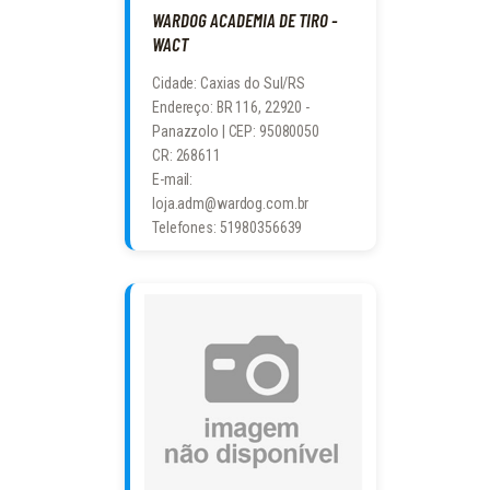
WARDOG ACADEMIA DE TIRO -
WACT
Cidade: Caxias do Sul/RS
Endereço: BR 116, 22920 -
Panazzolo | CEP: 95080050
CR: 268611
E-mail:
loja.adm@wardog.com.br
Telefones: 51980356639