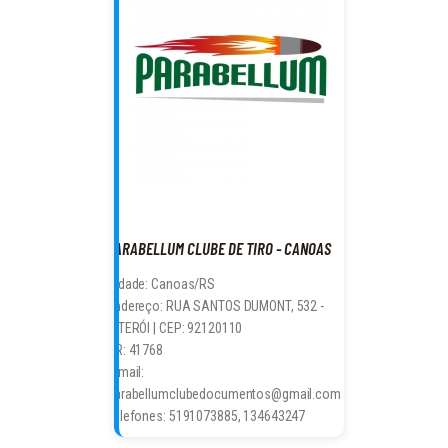
PARABELLUM CLUBE DE TIRO - CANOAS
Cidade: Canoas/RS
Endereço: RUA SANTOS DUMONT, 532 -
NITERÓI | CEP: 92120110
CR: 41768
E-mail:
parabellumclubedocumentos@gmail.com
Telefones: 5191073885, 134643247