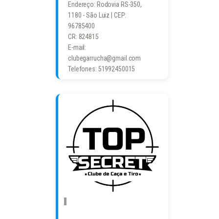
Endereço: Rodovia RS-350,
1180 - São Luiz | CEP:
96785400
CR: 824815
E-mail:
clubegarrucha@gmail.com
Telefones: 51992450015