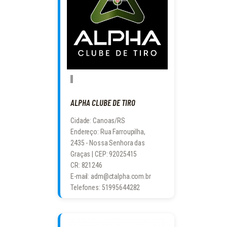
ALPHA CLUBE DE TIRO
Cidade: Canoas/RS
Endereço: Rua Farroupilha,
2435 - Nossa Senhora das
Graças | CEP: 92025415
CR: 821246
E-mail: adm@ctalpha.com.br
Telefones: 51995644282