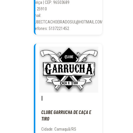
Tibiriça | CEP: 96503689
CR: 25910
E-mail:
CLUBECTCACHOEIRADOSUL@HOTMAIL.COM
Telefones: 5137221452
CLUBE GARRUCHA DE CAÇA E
TIRO
Cidade: Camaquã/RS