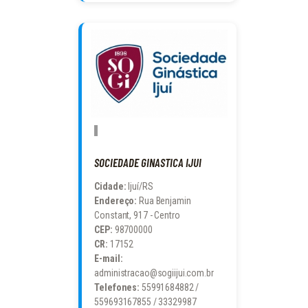
SOCIEDADE GINASTICA IJUI
Cidade:
Ijuí/RS
Endereço:
Rua Benjamin
Constant, 917 - Centro
CEP:
98700000
CR:
17152
E-mail:
administracao@sogiijui.com.br
Telefones:
55991684882 /
559693167855 / 33329987