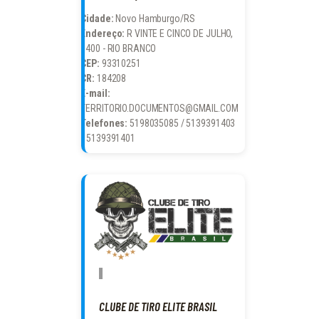
Cidade:
Novo Hamburgo/RS
Endereço:
R VINTE E CINCO DE JULHO,
1400 - RIO BRANCO
CEP:
93310251
CR:
184208
E-mail:
TERRITORIO.DOCUMENTOS@GMAIL.COM
Telefones:
5198035085 / 5139391403
/ 5139391401
CLUBE DE TIRO ELITE BRASIL