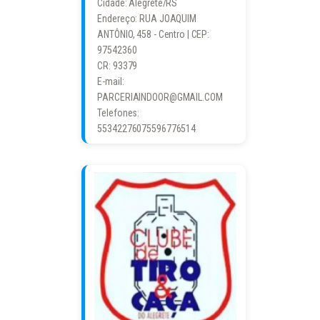
Cidade: Alegrete/RS
Endereço: RUA JOAQUIM
ANTÔNIO, 458 - Centro | CEP:
97542360
CR: 93379
E-mail:
PARCERIAINDOOR@GMAIL.COM
Telefones:
55342276075596776514