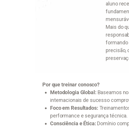
aluno rec
fundament
mensuráve
Mais do q
responsabi
formando 
precisão,
preservaçã
Por que treinar conosco?
Metodologia Global:
Baseamos nos
internacionais de sucesso compro
Foco em Resultados:
Treinamentos
performance e segurança técnica.
Consciência e Ética:
Domínio comple