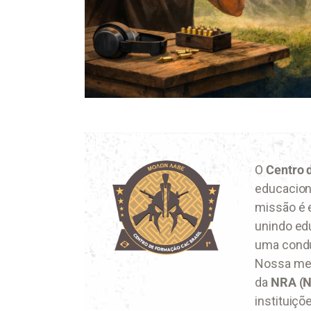
O
Centro 
educaciona
missão é e
unindo edu
uma condut
Nossa met
da
NRA (Na
instituiçõ