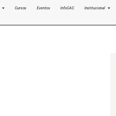
Cursos
Eventos
InfoCAC
Institucional
CLUBES
CURSOS
EVENTOS
INFOCAC
INSTITUCIONAL
ENTRAR