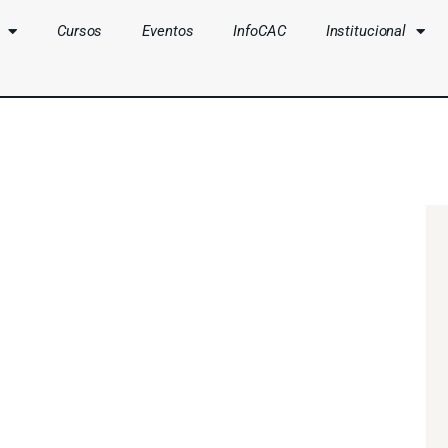
Cursos
Eventos
InfoCAC
Institucional
CLUBES
CURSOS
EVENTOS
INFOCAC
INSTITUCIONAL
ENTRAR