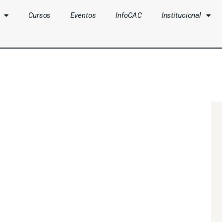
Cursos
Eventos
InfoCAC
Institucional
CLUBES
CURSOS
EVENTOS
INFOCAC
INSTITUCIONAL
ENTRAR