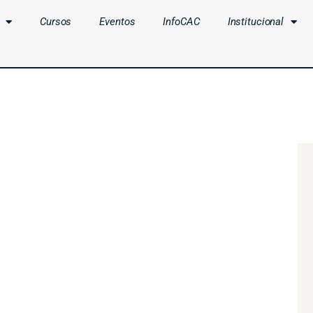
Cursos
Eventos
InfoCAC
Institucional
CLUBES
CURSOS
EVENTOS
INFOCAC
INSTITUCIONAL
ENTRAR