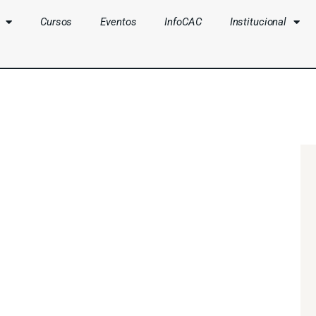
Cursos
Eventos
InfoCAC
Institucional
CLUBES
CURSOS
EVENTOS
INFOCAC
INSTITUCIONAL
ENTRAR