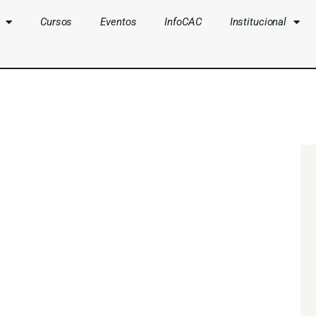
Cursos
Eventos
InfoCAC
Institucional
CLUBES
CURSOS
EVENTOS
INFOCAC
INSTITUCIONAL
ENTRAR