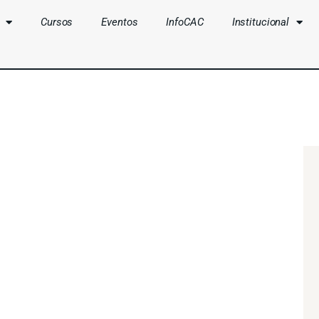
Cursos
Eventos
InfoCAC
Institucional
CLUBES
CURSOS
EVENTOS
INFOCAC
INSTITUCIONAL
ENTRAR