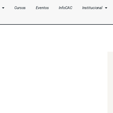
Cursos
Eventos
InfoCAC
Institucional
CLUBES
CURSOS
EVENTOS
INFOCAC
INSTITUCIONAL
ENTRAR