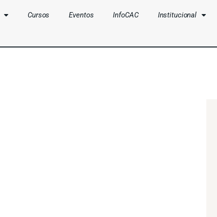
Cursos
Eventos
InfoCAC
Institucional
CLUBES
CURSOS
EVENTOS
INFOCAC
INSTITUCIONAL
ENTRAR