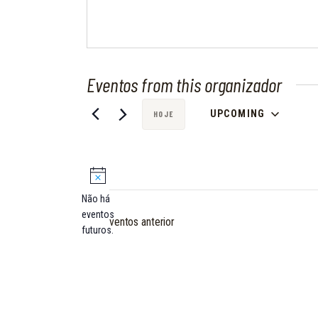
Eventos from this organizador
UPCOMING
HOJE
S
e
l
e
Não há
c
N
eventos
Eventos
anterior
i
o
futuros.
t
o
i
n
c
e
e
a
d