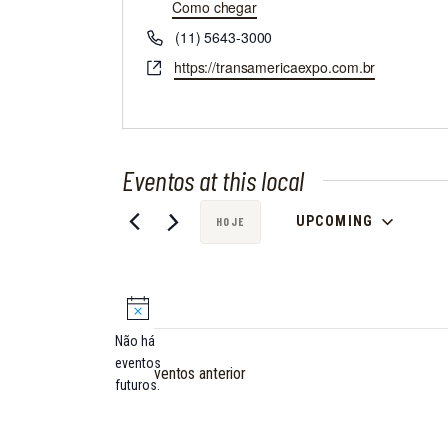
d
Como chegar
e
T
(11) 5643-3000
r
e
S
https://transamericaexpo.com.br
e
l
i
ç
e
t
o
f
e
o
n
Eventos at this local
e
UPCOMING
HOJE
S
e
l
e
Não há
c
N
eventos
Eventos
anterior
i
o
futuros.
t
o
i
n
c