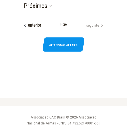
e
Próximos
S
e
Eventos
l
anterior
Hoje
Eventos
seguinte
e
c
i
ADICIONAR AGENDA
o
n
e
a
d
a
t
a
.
Associação CAC Brasil ® 2026 Associação
Nacional de Armas - CNPJ 34.732.521/0001-55 |