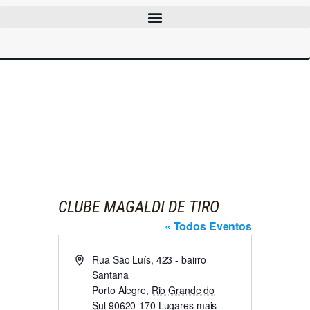
CLUBES
CURSOS
EVENTOS
INFOCAC
INSTITUCIONAL
ENTRAR
CLUBE MAGALDI DE TIRO
« Todos Eventos
E
Rua São Luís, 423 - bairro
n
Santana
d
Porto Alegre
,
Rio Grande do
e
Sul
90620-170 Lugares mais