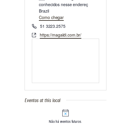
r
conhecidos nesse endereç
e
Brazil
ç
Como chegar
o
T
51 3223.2575
e
S
https://magaldi.com.br/
l
i
e
t
f
e
o
n
e
Eventos at this local
N
o
t
Não há eventos futuros.
i
c