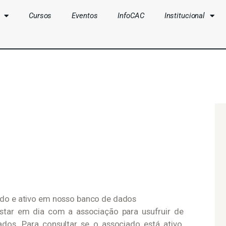
Cursos
Eventos
InfoCAC
Institucional
CLUBES
CURSOS
EVENTOS
INFOCAC
INSTITUCIONAL
ENTRAR
ado e ativo em nosso banco de dados
star em dia com a associação para usufruir de
ados. Para consultar se o associado está ativo,