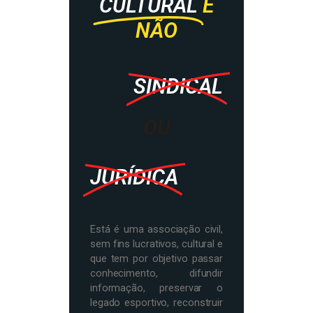
CULTURAL
E
NÃO
SINDICAL
OU
JURÍDICA
Está é uma associação civil,
sem fins lucrativos, cultural e
que tem por objetivo passar
conhecimento, difundir
informação, preservar o
legado esportivo, reconstruir