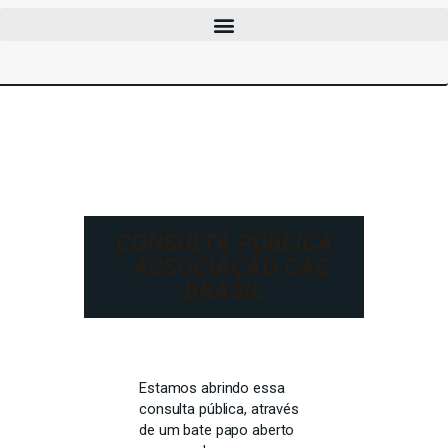
CLUBES
CURSOS
EVENTOS
INFOCAC
INSTITUCIONAL
ENTRAR
CONSULTA PÚBLICA
- ASSOCIAÇÃO CAC
BRASIL
Estamos abrindo essa
consulta pública, através
de um bate papo aberto