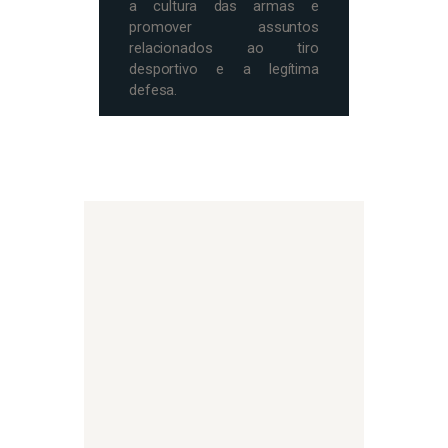
a cultura das armas e
promover assuntos
relacionados ao tiro
desportivo e a legítima
defesa.