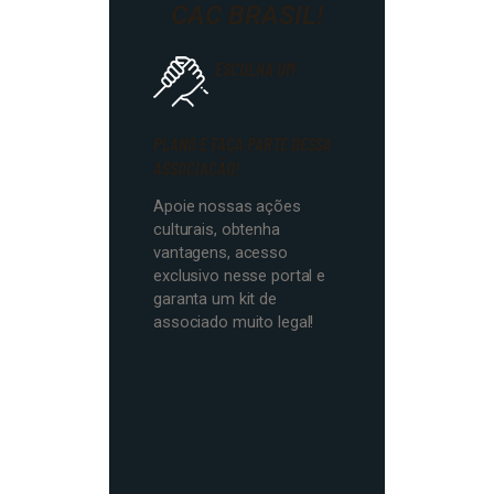
CAC BRASIL!
ESCOLHA UM
PLANO E FAÇA PARTE DESSA
ASSOCIAÇÃO!
Apoie nossas ações
culturais, obtenha
vantagens, acesso
exclusivo nesse portal e
garanta um kit de
associado muito legal!