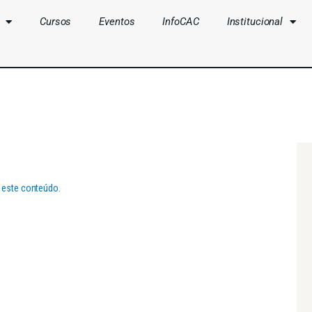
Cursos
Eventos
InfoCAC
Institucional
CLUBES
CURSOS
EVENTOS
INFOCAC
 este conteúdo.
INSTITUCIONAL
ENTRAR