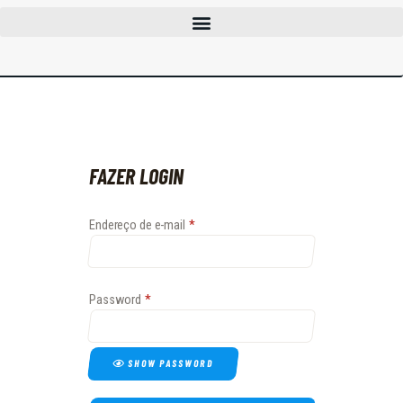
CLUBES
CURSOS
EVENTOS
INFOCAC
INSTITUCIONAL
FAZER LOGIN
ENTRAR
Endereço de e-mail
*
Password
*
SHOW PASSWORD